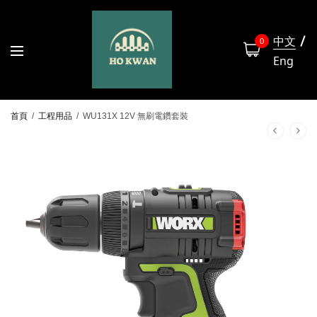
中文
0
Eng
首頁
/
工程用品
/
WU131X 12V 無刷電鑽套裝